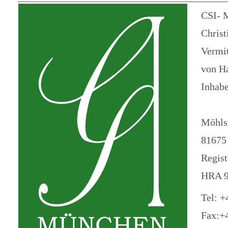
CSI- 
Christ
Vermit
von H
Inhabe
Möhls
81675
Regis
HRA 9
Tel: +
Fax:+4